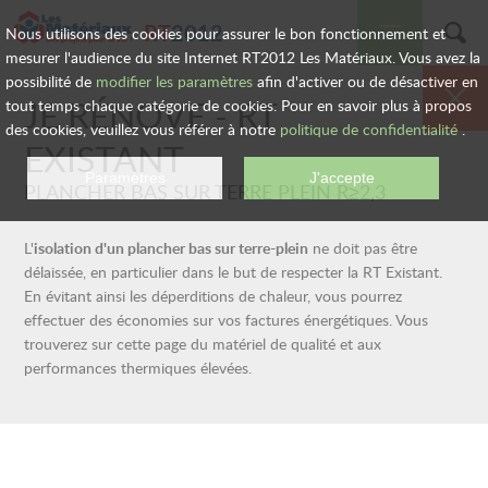
RT
2012
Nous utilisons des cookies pour assurer le bon fonctionnement et
mesurer l'audience du site Internet RT2012 Les Matériaux. Vous avez la
possibilité de
modifier les paramètres
afin d'activer ou de désactiver en
LES SOLUTIONS
JE RÉNOVE -
RT
tout temps chaque catégorie de cookies. Pour en savoir plus à propos
des cookies, veuillez vous référer à notre
politique de confidentialité
.
EXISTANT
RT 2012
PLANCHER BAS SUR TERRE PLEIN R≥2,3
RT EXISTANT
L'
isolation d'un plancher bas sur terre-plein
ne doit pas être
délaissée, en particulier dans le but de respecter la RT Existant.
AIDES FINANCIÈRES
En évitant ainsi les déperditions de chaleur, vous pourrez
effectuer des économies sur vos factures énergétiques. Vous
trouverez sur cette page du matériel de qualité et aux
FORMALITÉS
ADMINISTRATIVES
performances thermiques élevées.
AIDE AU CHOIX
DE VOS PRODUITS