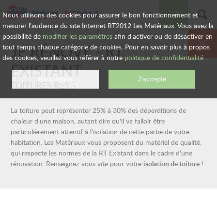
RT
2012
Nous utilisons des cookies pour assurer le bon fonctionnement et
mesurer l'audience du site Internet RT2012 Les Matériaux. Vous avez la
possibilité de
modifier les paramètres
afin d'activer ou de désactiver en
LES SOLUTIONS
JE RÉNOVE -
RT
tout temps chaque catégorie de cookies. Pour en savoir plus à propos
des cookies, veuillez vous référer à notre
politique de confidentialité
.
EXISTANT
RT 2012
TOITURES R≥5,5
RT EXISTANT
La toiture peut représenter 25% à 30% des déperditions de
chaleur d'une maison, autant dire qu'il va falloir être
AIDES FINANCIÈRES
particulièrement attentif à l'isolation de cette partie de votre
habitation. Les Matériaux vous proposent du matériel de qualité,
qui respecte les normes de la RT Existant dans le cadre d'une
FORMALITÉS
ADMINISTRATIVES
rénovation. Renseignez-vous vite pour votre
isolation de toiture
!
AIDE AU CHOIX
DE VOS PRODUITS