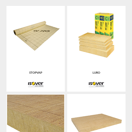
STOPVAP
LURO