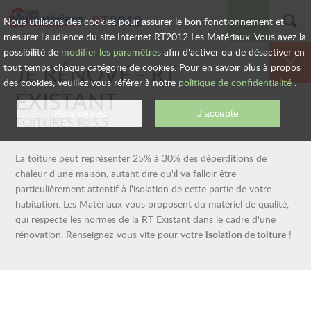
RT
2012
Nous utilisons des cookies pour assurer le bon fonctionnement et
mesurer l'audience du site Internet RT2012 Les Matériaux. Vous avez la
possibilité de
modifier les paramètres
afin d'activer ou de désactiver en
LES SOLUTIONS
JE RÉNOVE -
RT
tout temps chaque catégorie de cookies. Pour en savoir plus à propos
des cookies, veuillez vous référer à notre
politique de confidentialité
.
EXISTANT
RT 2012
TOITURES R≥5,5
RT EXISTANT
La toiture peut représenter 25% à 30% des déperditions de
chaleur d'une maison, autant dire qu'il va falloir être
AIDES FINANCIÈRES
particulièrement attentif à l'isolation de cette partie de votre
habitation. Les Matériaux vous proposent du matériel de qualité,
qui respecte les normes de la RT Existant dans le cadre d'une
FORMALITÉS
ADMINISTRATIVES
rénovation. Renseignez-vous vite pour votre
isolation de toiture
!
AIDE AU CHOIX
DE VOS PRODUITS